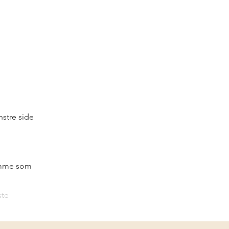
stre side 
samme som 
ste