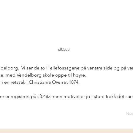
sf0583
elborg.  Vi ser de to Hellefossagene på venstre side og på ven
, med Vendelborg skole oppe til høyre.  
 i en retssak i Christiania Overret 1874.
r er registrert på sf0483, men motivet er jo i store trekk det 
Ne