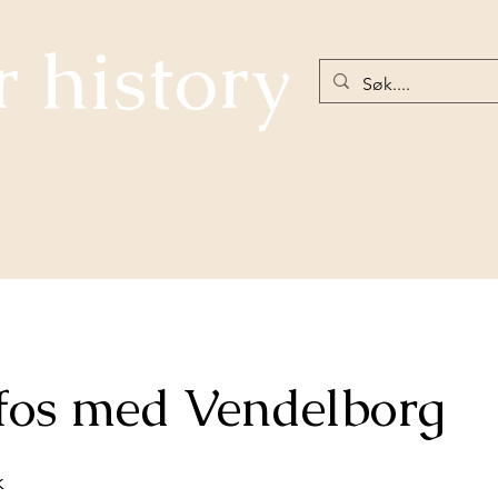
r history
The community below Hellefossen
Nøstetangen
Eiker 18th Ce
fos med Vendelborg
k