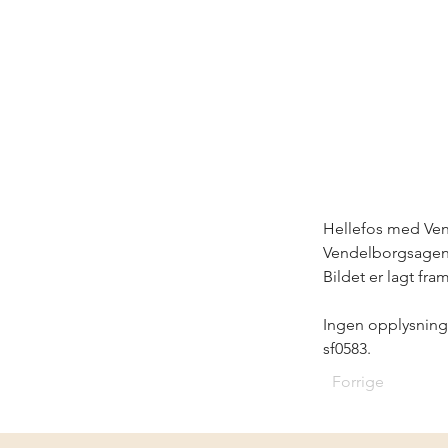
Hellefos med Vend
Vendelborgsagene
Bildet er lagt fram
Ingen opplysninge
sf0583.
Forrige