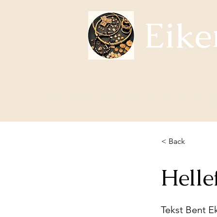
Eike
Subjects Eikerhistorie
About us
Whats happening?
< Back
Helle
Tekst Bent E