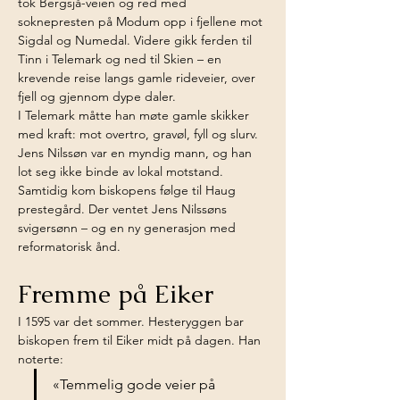
tok Bergsjå-veien og red med 
soknepresten på Modum opp i fjellene mot 
Sigdal og Numedal. Videre gikk ferden til 
Tinn i Telemark og ned til Skien – en 
krevende reise langs gamle rideveier, over 
fjell og gjennom dype daler.
I Telemark måtte han møte gamle skikker 
med kraft: mot overtro, gravøl, fyll og slurv. 
Jens Nilssøn var en myndig mann, og han 
lot seg ikke binde av lokal motstand.
Samtidig kom biskopens følge til Haug 
prestegård. Der ventet Jens Nilssøns 
svigersønn – og en ny generasjon med 
reformatorisk ånd.
Fremme på Eiker
I 1595 var det sommer. Hesteryggen bar 
biskopen frem til Eiker midt på dagen. Han 
noterte:
«Temmelig gode veier på 