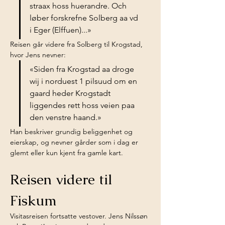
straax hoss huerandre. Och 
løber forskrefne Solberg aa vd 
i Eger (Elffuen)...»
Reisen går videre fra Solberg til Krogstad, 
hvor Jens nevner:
«Siden fra Krogstad aa droge 
wij i norduest 1 pilsuud om en 
gaard heder Krogstadt 
liggendes rett hoss veien paa 
den venstre haand.»
Han beskriver grundig beliggenhet og 
eierskap, og nevner gårder som i dag er 
glemt eller kun kjent fra gamle kart.
Reisen videre til 
Fiskum
Visitasreisen fortsatte vestover. Jens Nilssøn 