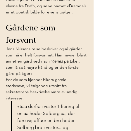
elvene fra Drafn, og selve navnet «Dramdal» 
er et poetisk bilde for elvens bølger.
Gårdene som 
forsvant
Jens Nilssøns reise beskriver også gårder 
som nå er helt forsvunnet. Han nevner blant 
annet en gård ved navn 
Vienes
 på Eiker, 
som lå «på høyre hånd og er den første 
gård på Eger».
For de som kjenner Eikers gamle 
stedsnavn, vil følgende utsnitt fra 
sekretærens beskrivelse være av særlig 
interesse:
«Saa derfra i vester 1 fiering til 
en aa heder Solberg aa, der 
fore wij offuer en bro heder 
Solberg bro i vester... og 