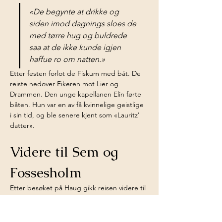
«De begynte at drikke og 
siden imod dagnings sloes de 
med tørre hug og buldrede 
saa at de ikke kunde igjen 
haffue ro om natten.»
Etter festen forlot de Fiskum med båt. De 
reiste nedover Eikeren mot Lier og 
Drammen. Den unge kapellanen Elin førte 
båten. Hun var en av få kvinnelige geistlige 
i sin tid, og ble senere kjent som «Lauritz' 
datter».
Videre til Sem og 
Fossesholm
Etter besøket på Haug gikk reisen videre til 
gårdene Sem og Fossesholm – to gamle 
sentra for makt og rikdom i Eiker.
Sem var et knutepunkt i eldre tider. Både 