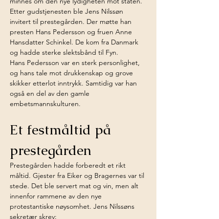
minnes om den nye lydigheten mot staten.
Etter gudstjenesten ble Jens Nilssøn 
invitert til prestegården. Der møtte han 
presten Hans Pedersson og fruen Anne 
Hansdatter Schinkel. De kom fra Danmark 
og hadde sterke slektsbånd til Fyn.
Hans Pedersson var en sterk personlighet, 
og hans tale mot drukkenskap og grove 
skikker etterlot inntrykk. Samtidig var han 
også en del av den gamle 
embetsmannskulturen.
Et festmåltid på 
prestegården
Prestegården hadde forberedt et rikt 
måltid. Gjester fra Eiker og Bragernes var til 
stede. Det ble servert mat og vin, men alt 
innenfor rammene av den nye 
protestantiske nøysomhet. Jens Nilssøns 
sekretær skrev: