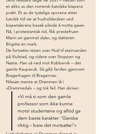
Jens Nilssøns følge var stort – nesten som 
et ekko av den romersk-katolske bispens 
prakt. Et av de tydelige sporene etter 
katolsk tid var at husholdersken ved 
bispetalerens besøk pleide å motta gaver. 
Nå, i protestantisk tid, fikk prestefruen 
Marin en gammel daler, og datteren 
Birgitte én mark.
De fortsatte reisen over Hval til steinvarden 
på Viulstad, og videre over Stoppen og 
Nøste. Han så ned mot Kobbervik – det 
gamle Kauparvik. Så gikk ferden gjennom 
Bragerhagen til Bragernes.
Nilssøn mente at Drammen lå i 
«Drammedal» – og tok feil. Han skriver:
«Vi må si som den gamle 
professor som ikke kunne 
motsi studentene og alltid ga 
dem beste karakter: ‘Ganske 
riktig – bare det motsatte!’»
I virkeligheten er Drammen dannet av 