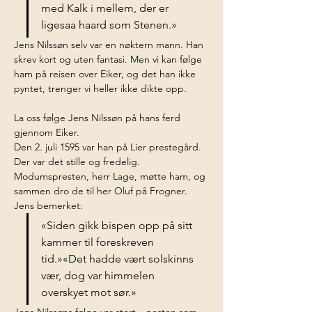
med Kalk i mellem, der er 
ligesaa haard som Stenen.»
Jens Nilssøn selv var en nøktern mann. Han 
skrev kort og uten fantasi. Men vi kan følge 
ham på reisen over Eiker, og det han ikke 
pyntet, trenger vi heller ikke dikte opp.
La oss følge Jens Nilssøn på hans ferd 
gjennom Eiker.
Den 2. juli 1595 var han på Lier prestegård. 
Der var det stille og fredelig. 
Modumspresten, herr Lage, møtte ham, og 
sammen dro de til her Oluf på Frogner. 
Jens bemerket:
«Siden gikk bispen opp på sitt 
kammer til foreskreven 
tid.»«Det hadde vært solskinns 
vær, dog var himmelen 
overskyet mot sør.»