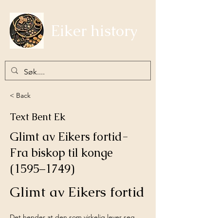
Eiker history
< Back
Text Bent Ek
Glimt av Eikers fortid-
Fra biskop til konge
(1595–1749)
Glimt av Eikers fortid
Det hender at den som virkelig lever seg 