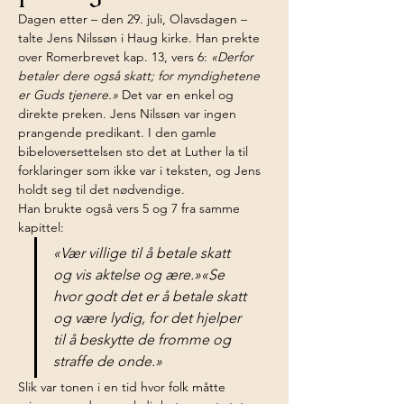
Dagen etter – den 29. juli, Olavsdagen – 
talte Jens Nilssøn i Haug kirke. Han prekte 
over Romerbrevet kap. 13, vers 6: 
«Derfor 
betaler dere også skatt; for myndighetene 
er Guds tjenere.»
 Det var en enkel og 
direkte preken. Jens Nilssøn var ingen 
prangende predikant. I den gamle 
bibeloversettelsen sto det at Luther la til 
forklaringer som ikke var i teksten, og Jens 
holdt seg til det nødvendige.
Han brukte også vers 5 og 7 fra samme 
kapittel:
«Vær villige til å betale skatt 
og vis aktelse og ære.»«Se 
hvor godt det er å betale skatt 
og være lydig, for det hjelper 
til å beskytte de fromme og 
straffe de onde.»
Slik var tonen i en tid hvor folk måtte 