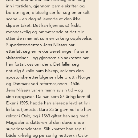
inn i fortiden, gjennom gamle skrifter og 
beretninger, plutselig ser for seg en enkelt 
scene – en dag så levende at den ikke 
slipper taket. Det kan kjennes så friskt, 
menneskelig og nærværende at det blir 
stående i minnet som en virkelig opplevelse.
Superintendenten Jens Nilssøn har 
etterlatt seg en rekke beretninger fra sine 
visitasreiser – og gjennom sin sekretær har 
han fortalt oss om dem. Det faller seg 
naturlig å kalle ham biskop, selv om den 
apostoliske etterfølgelsen ble brutt i Norge 
og Danmark ved reformasjonen i 1536.
Jens Nilssøn var en mann av sin tid – og 
sine oppgaver. Da han som 57-åring kom til 
Eiker i 1595, hadde han allerede levd et liv i 
kirkens tjeneste. Bare 25 år gammel ble han 
rektor i Oslo, og i 1563 giftet han seg med 
Magdalena, datteren til den daværende 
superintendenten. Slik knyttet han seg til 
både kirkelig og personlig nettverk i Oslo-