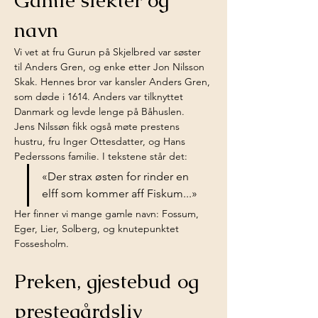
Gamle slekter og 
navn
Vi vet at fru Gurun på Skjelbred var søster 
til Anders Gren, og enke etter Jon Nilsson 
Skak. Hennes bror var kansler Anders Gren, 
som døde i 1614. Anders var tilknyttet 
Danmark og levde lenge på Båhuslen.
Jens Nilssøn fikk også møte prestens 
hustru, fru Inger Ottesdatter, og Hans 
Pederssons familie. I tekstene står det:
«Der strax østen for rinder en 
elff som kommer aff Fiskum...»
Her finner vi mange gamle navn: Fossum, 
Eger, Lier, Solberg, og knutepunktet 
Fossesholm.
Preken, gjestebud og 
prestegårdsliv