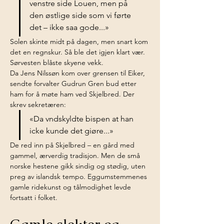
venstre side Louen, men på 
den østlige side som vi førte 
det – ikke saa gode...»
Solen skinte midt på dagen, men snart kom 
det en regnskur. Så ble det igjen klart vær. 
Sørvesten blåste skyene vekk.
Da Jens Nilssøn kom over grensen til Eiker, 
sendte forvalter Gudrun Gren bud etter 
ham for å møte ham ved Skjelbred. Der 
skrev sekretæren:
«Da vndskyldte bispen at han 
icke kunde det giøre...»
De red inn på Skjelbred – en gård med 
gammel, ærverdig tradisjon. Men de små 
norske hestene gikk sindig og stødig, uten 
preg av islandsk tempo. Eggumstemmenes 
gamle ridekunst og tålmodighet levde 
fortsatt i folket.