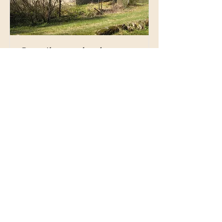
Oversikt over boplasser
Arne Thorkildsens store registrering
av boplasser, som ble gjennomført på
1980-tallet, har blitt fulgt opp av
andre frivillige og koordinert av Eiker
Arkiv. En oversikt er lagt ut på
lokalhistoriewiki og oppdateres etter
hvert som nye opplysninger kommer
inn: Boplasser på Eiker.
Les mer