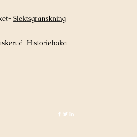
ket-
Slektsgranskning
uskerud-Historieboka
©2025 Eikerhistorie