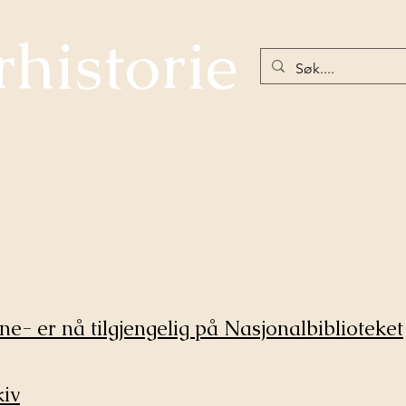
rhistorie
net under Hellefossen
Nøstetangen-Norges første glassverk
Eiker
e- er nå tilgjengelig på Nasjonalbiblioteket
kiv