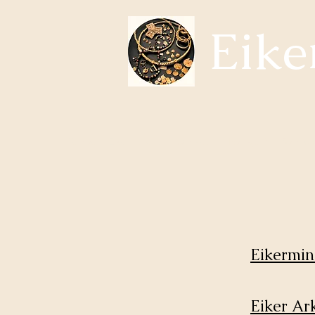
Eike
Temaer i Eikerhistorie
Om oss
Hva skjer?
Samfun
Eikerminn
Eiker Ar