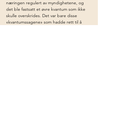
næringen regulert av myndighetene, og 
det ble fastsatt et øvre kvantum som ikke 
skulle overskrides. Det var bare disse 
«kvantumssagene» som hadde rett til å 
produsere for eksport, og på siste halvdel 
av 1700-tallet ble nesten alle disse brukene 
eid av borgere fra Bragernes og Strømsø. 
De hadde også anledning til å samle 
produksjonen i større enheter, blant annet 
ved å overføre kvantum fra de mindre 
brukene. På denne måten ble stadig mer 
av sagbruksproduksjonen i 
Drammensvassdraget samlet ved 
Hønefossen på Ringerike og på Eiker, 
særlig ved brukene i Vestfossen og Skotselv.
Forrige
Neste