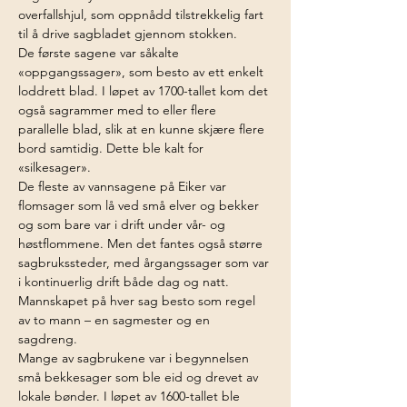
overfallshjul, som oppnådd tilstrekkelig fart 
til å drive sagbladet gjennom stokken.
De første sagene var såkalte 
«oppgangssager», som besto av ett enkelt 
loddrett blad. I løpet av 1700-tallet kom det 
også sagrammer med to eller flere 
parallelle blad, slik at en kunne skjære flere 
bord samtidig. Dette ble kalt for 
«silkesager».
De fleste av vannsagene på Eiker var 
flomsager som lå ved små elver og bekker 
og som bare var i drift under vår- og 
høstflommene. Men det fantes også større 
sagbrukssteder, med årgangssager som var 
i kontinuerlig drift både dag og natt. 
Mannskapet på hver sag besto som regel 
av to mann – en sagmester og en 
sagdreng. 
Mange av sagbrukene var i begynnelsen 
små bekkesager som ble eid og drevet av 
lokale bønder. I løpet av 1600-tallet ble 