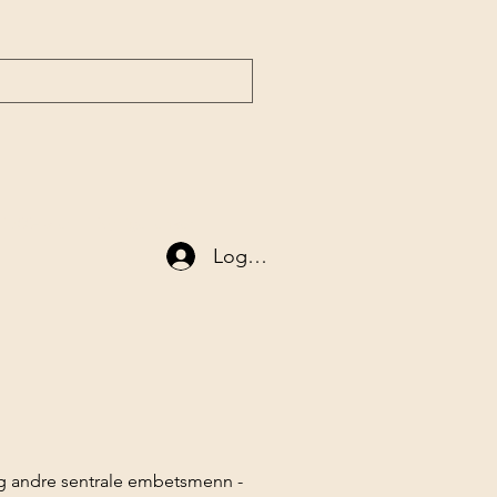
 1700-tallet
Nyttige lenker
Logg inn