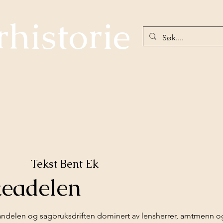
rhistorie
net under Hellefossen
Nøstetangen-Norges første glassverk
Eiker
Tekst Bent Ek
keadelen