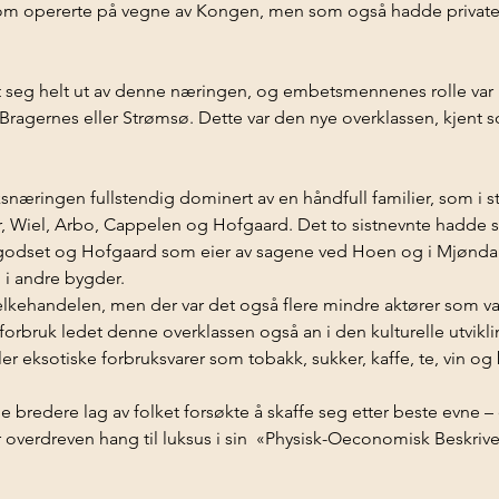
om opererte på vegne av Kongen, men som også hadde private
t seg helt ut av denne næringen, og embetsmennenes rolle var b
ragernes eller Strømsø. Dette var den nye overklassen, kjent so
snæringen fullstendig dominert av en håndfull familier, som i st
, Wiel, Arbo, Cappelen og Hofgaard. Det to sistnevnte hadde særl
odset og Hofgaard som eier av sagene ved Hoen og i Mjøndal
 i andre bygder. 
bjelkehandelen, men der var det også flere mindre aktører som v
forbruk ledet denne overklassen også an i den kulturelle utviklin
er eksotiske forbruksvarer som tobakk, sukker, kaffe, te, vin og
 bredere lag av folket forsøkte å skaffe seg etter beste evne – 
 overdreven hang til luksus i sin  «Physisk-Oeconomisk Beskriv