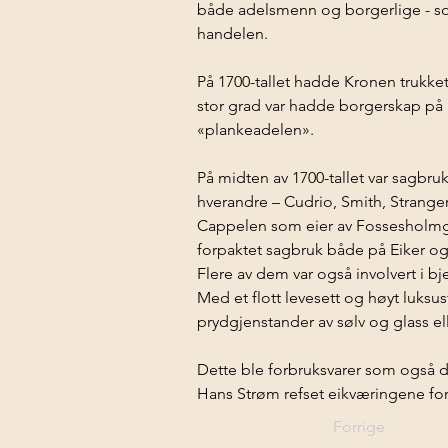
både adelsmenn og borgerlige - s
handelen. 
På 1700-tallet hadde Kronen trukke
stor grad var hadde borgerskap på B
«plankeadelen».
På midten av 1700-tallet var sagbruk
hverandre – Cudrio, Smith, Stranger
Cappelen som eier av Fossesholmg
forpaktet sagbruk både på Eiker og
Flere av dem var også involvert i 
Med et flott levesett og høyt luksus
prydgjenstander av sølv og glass ell
Dette ble forbruksvarer som også de
Hans Strøm refset eikværingene for
Forrige