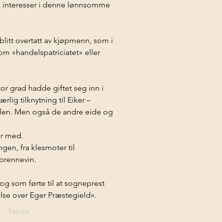
 interesser i denne lønnsomme 
litt overtatt av kjøpmenn, som i 
m «handelspatriciatet» eller 
or grad hadde giftet seg inn i 
ig tilknytning til Eiker – 
en. Men også de andre eide og 
ar med.
gen, fra klesmoter til 
 brennevin. 
og som førte til at sogneprest 
else over Eger Præstegield».
Neste