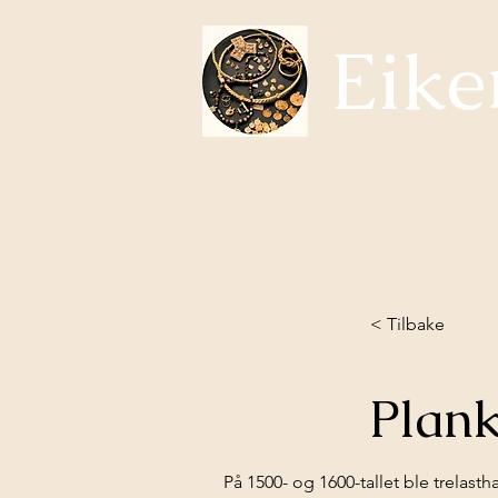
Eike
Temaer i Eikerhistorie
Om oss
Hva skjer?
Samfun
< Tilbake
Plan
 På 1500- og 1600-tallet ble trelasthandelen og sagbruksdriften dominert av lensherrer, amtmenn og andre sentrale embetsmenn - 