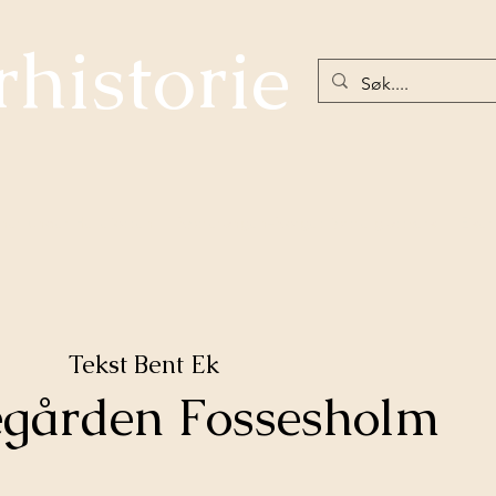
rhistorie
net under Hellefossen
Nøstetangen-Norges første glassverk
Eiker
Tekst Bent Ek
egården Fossesholm