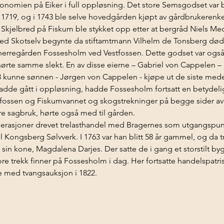
onomien på Eiker i full oppløsning. Det store Semsgodset var bli
t i 1719, og i 1743 ble selve hovedgården kjøpt av gårdbrukeren
 Skjelbred på Fiskum ble stykket opp etter at bergråd Niels M
ed Skotselv begynte da stiftamtmann Vilhelm de Tonsberg døde
herregården Fossesholm ved Vestfossen. Dette godset var også sp
ørte samme slekt. En av disse eierne – Gabriel von Cappelen – d
 kunne sønnen - Jørgen von Cappelen - kjøpe ut de siste medeie
dde gått i oppløsning, hadde Fossesholm fortsatt en betydel
ossen og Fiskumvannet og skogstrekninger på begge sider av 
e sagbruk, hørte også med til gården.  
nerasjoner drevet trelasthandel med Bragernes som utgangspun
ongsberg Sølvverk. I 1763 var han blitt 58 år gammel, og da tr
n kone, Magdalena Darjes. Der satte de i gang et storstilt byg
 trekk finner på Fossesholm i dag. Her fortsatte handelspatrisiat
te med tvangsauksjon i 1822.