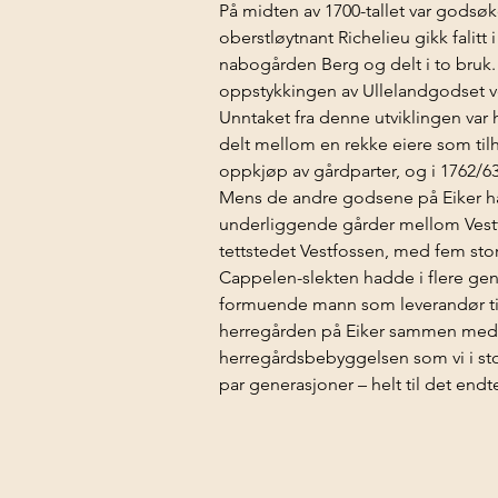
På midten av 1700-tallet var godsøk
oberstløytnant Richelieu gikk falit
nabogården Berg og delt i to bruk.
oppstykkingen av Ullelandgodset v
Unntaket fra denne utviklingen var 
delt mellom en rekke eiere som tilh
oppkjøp av gårdparter, og i 1762/63
Mens de andre godsene på Eiker ha
underliggende gårder mellom Vestf
tettstedet Vestfossen, med fem stor
Cappelen-slekten hadde i flere ge
formuende mann som leverandør til K
herregården på Eiker sammen med si
herregårdsbebyggelsen som vi i store
par generasjoner – helt til det end