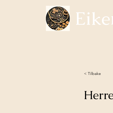
Eike
Temaer i Eikerhistorie
Om oss
Hva skjer?
Samfun
< Tilbake
Herr