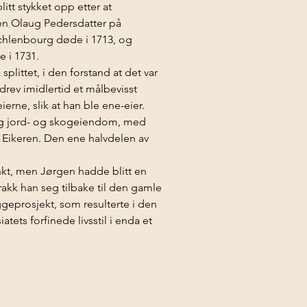
tt stykket opp etter at 
ken Olaug Pedersdatter på 
echlenbourg døde i 1713, og 
 i 1731.
littet, i den forstand at det var 
rev imidlertid et målbevisst 
rne, slik at han ble ene-eier. 
ig jord- og skogeiendom, med 
Eikeren. Den ene halvdelen av 
kt, men Jørgen hadde blitt en 
akk han seg tilbake til den gamle 
geprosjekt, som resulterte i den 
ets forfinede livsstil i enda et 